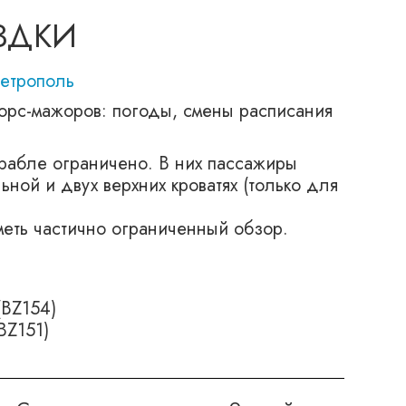
ЗДКИ
Метрополь
орс-мажоров: погоды, смены расписания
орабле ограничено. В них пассажиры
ной и двух верхних кроватях (только для
меть частично ограниченный обзор.
(BZ154)
BZ151)