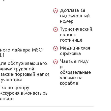
Доплата за
одноместный
номер
Туристический
налог в
гостинице
Медицинская
зного лайнера MSC
страховка
L1
Чаевые гиду
 для обслуживающего
и
овиями круизной
обязательные
а также портовый налог
чаевые на
 участника
корабле
лка по центру
экскурсия в монастырь
селоне