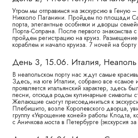
Утром мы отправимся на экскурсию в Геную 
Никколо Паганини. Пройдем по площади Са
порта, элегантные особняки и дворцы семей
Порта-Сопрана. После первого знакомства с 
пройдем регистрацию на круиз. Размещение 
кораблем и начало круиза. 7 ночей на борту
День 3, 15.06. Италия, Неаполь
В неапольском порту нас ждут самые красив
Здесь, на юге Италии, собрано все «самое и
проявляется итальянский характер, здесь б
песни, отсюда родом кулинарные символы ст
Желающие смогут присоединиться к экскурс
Плебишито, возле Королевского дворца, уви
группу «Укрощение коней» работы Клодта, к
с Аничкова моста в Петербурге (экскурсия з