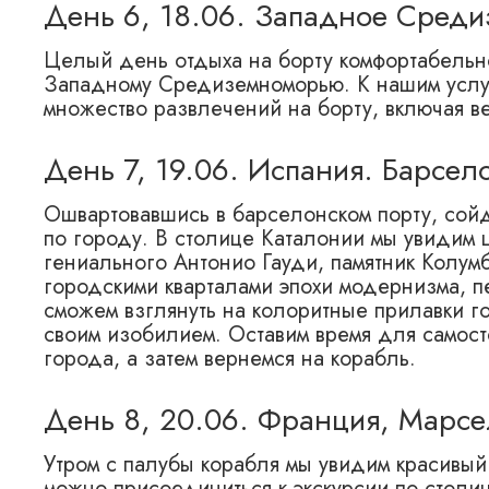
День 6, 18.06. Западное Сред
Целый день отдыха на борту комфортабельн
Западному Средиземноморью. К нашим услуг
множество развлечений на борту, включая в
День 7, 19.06. Испания. Барсел
Ошвартовавшись в барселонском порту, сойд
по городу. В столице Каталонии мы увидим 
гениального Антонио Гауди, памятник Колум
городскими кварталами эпохи модернизма, п
сможем взглянуть на колоритные прилавки г
своим изобилием. Оставим время для самосто
города, а затем вернемся на корабль.
День 8, 20.06. Франция, Марсе
Утром с палубы корабля мы увидим красивый
можно присоединиться к экскурсии по столи