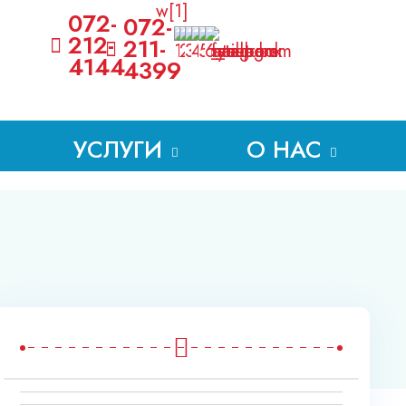
072-
072-
212-
211-
4144
4399
УСЛУГИ
О НАС