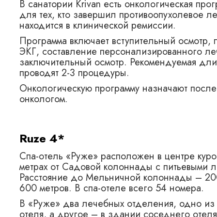
В санатории Krivan есть онкологическая пр
для тех, кто завершил противоопухолевое л
находится в клинической ремиссии.
Программа включает вступительный осмотр,
ЭКГ, составление персонализированного ле
заключительный осмотр. Рекомендуемая длит
проводят 2-3 процедуры.
Онкологическую программу назначают после
онкологом.
Ruze 4*
Спа-отель «Руже» расположен в центре куро
метрах от Садовой колоннады с питьевыми 
Расстояние до Мельничной колоннады – 20
600 метров. В спа-отеле всего 54 номера.
В «Руже» два лечебных отделения, одно из 
отеля, а другое – в здании соседнего отеля 