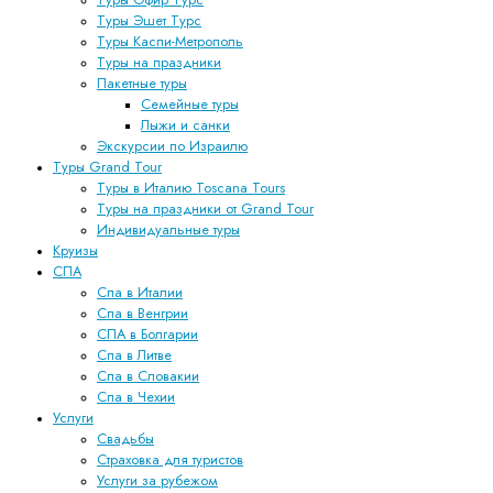
Туры Эшет Турс
Туры Каспи-Метрополь
Туры на праздники
Пакетные туры
Семейные туры
Лыжи и санки
Экскурсии по Израилю
Туры Grand Tour
Туры в Италию Toscana Tours
Туры на праздники от Grand Tour
Индивидуальные туры
Круизы
СПА
Спа в Италии
Спа в Венгрии
СПА в Болгарии
Спа в Литве
Спа в Словакии
Спа в Чехии
Услуги
Свадьбы
Страховка для туристов
Услуги за рубежом