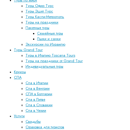
Туры по миру
Туры Офир Турс
Туры Эшет Турс
Туры Каспи-Метрополь
Туры на праздники
Пакетные туры
Семейные туры
Лыжи и санки
Экскурсии по Израилю
Туры Grand Tour
Туры в Италию Toscana Tours
Туры на праздники от Grand Tour
Индивидуальные туры
Круизы
СПА
Спа в Италии
Спа в Венгрии
СПА в Болгарии
Спа в Литве
Спа в Словакии
Спа в Чехии
Услуги
Свадьбы
Страховка для туристов