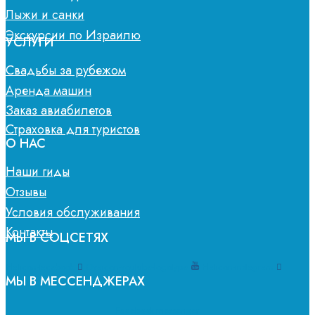
Лыжи и санки
Экскурсии по Израилю
УСЛУГИ
Свадьбы за рубежом
Аренда машин
Заказ авиабилетов
Страховка для туристов
О НАС
Наши гиды
Отзывы
Условия обслуживания
Контакты
МЫ В СОЦСЕТЯХ
Flaticon-facebook
Ovaicon-youtube-logotype
Flaticon-instagram
МЫ В МЕССЕНДЖЕРАХ
Facebook-messenger