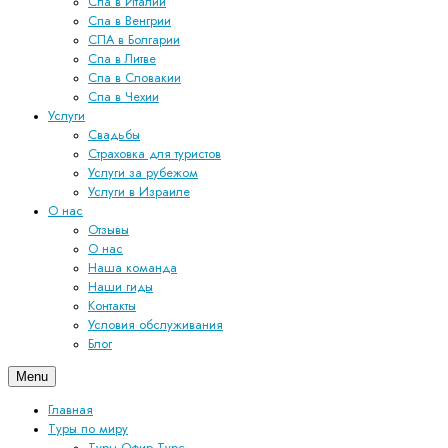
Спа в Италии
Спа в Венгрии
СПА в Болгарии
Спа в Литве
Спа в Словакии
Спа в Чехии
Услуги
Свадьбы
Страховка для туристов
Услуги за рубежом
Услуги в Израиле
О нас
Отзывы
О нас
Наша команда
Наши гиды
Контакты
Условия обслуживания
Блог
Menu
Главная
Туры по миру
Туры Офир Турс