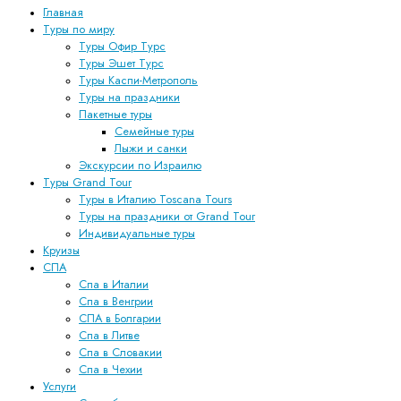
Главная
Туры по миру
Туры Офир Турс
Туры Эшет Турс
Туры Каспи-Метрополь
Туры на праздники
Пакетные туры
Семейные туры
Лыжи и санки
Экскурсии по Израилю
Туры Grand Tour
Туры в Италию Toscana Tours
Туры на праздники от Grand Tour
Индивидуальные туры
Круизы
СПА
Спа в Италии
Спа в Венгрии
СПА в Болгарии
Спа в Литве
Спа в Словакии
Спа в Чехии
Услуги