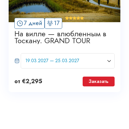
'
7 дней
17
12
На вилле — влюбленным в
Тоскану. GRAND TOUR
от
€
2,295
Заказать