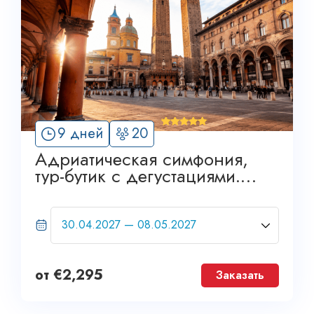
'
9 дней
20
6
Адриатическая симфония,
тур-бутик с дегустациями.
GRAND TOUR
от
€
2,295
Заказать