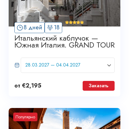
'
8 дней
18
6
Итальянский каблучок —
Южная Италия. GRAND TOUR
от
€
2,195
Заказать
Популярно