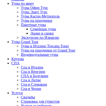
Туры по миру
Туры Офир Турс
Туры Эшет Турс
Туры Каспи-Метрополь
Туры на праздники
Пакетные туры
Семейные туры
Лыжи и санки
Экскурсии по Израилю
Туры Grand Tour
Туры в Италию Toscana Tours
Туры на праздники от Grand Tour
Индивидуальные туры
Круизы
СПА
Спа в Италии
Спа в Венгрии
СПА в Болгарии
Спа в Литве
Спа в Словакии
Спа в Чехии
Услуги
Свадьбы
Страховка для туристов
Услуги за рубежом