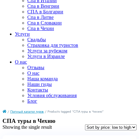
Спа в Италии
Спа в Венгрии
СПА в Болгарии
Спа в Литве
Спа в Словакии
Спа в Чехии
Услуги
Свадьбы
Страховка для туристов
Услуги за рубежом
Услуги в Израиле
О нас
Отзывы
О нас
Наша команда
Наши гиды
Контакты
Условия обслуживания
Блог
/
Полный каталог туров
/ Products tagged “СПА туры в Чехию”
СПА туры в Чехию
Showing the single result