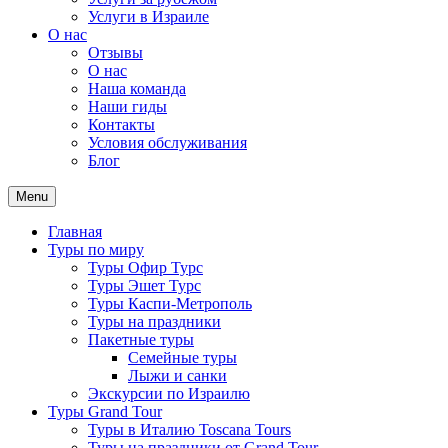
Услуги в Израиле
О нас
Отзывы
О нас
Наша команда
Наши гиды
Контакты
Условия обслуживания
Блог
Menu
Главная
Туры по миру
Туры Офир Турс
Туры Эшет Турс
Туры Каспи-Метрополь
Туры на праздники
Пакетные туры
Семейные туры
Лыжи и санки
Экскурсии по Израилю
Туры Grand Tour
Туры в Италию Toscana Tours
Туры на праздники от Grand Tour