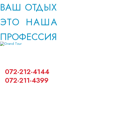
ВАШ ОТДЫХ
ЭТО НАША
ПРОФЕССИЯ
ОВКА
ОВКА
ОВКА
072-212-4144
БЫ
БЫ
БЫ
ЛЯ
ЛЯ
ЛЯ
072-211-4399
СТОВ
СТОВ
СТОВ
И
И
И
ГИ
ГИ
ГИ
ОМ
ОМ
ОМ
ИЛЕ
ИЛЕ
ИЛЕ