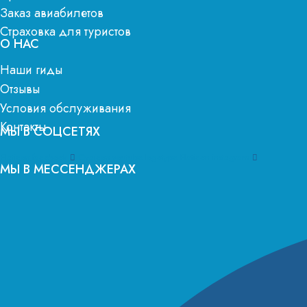
Заказ авиабилетов
Страховка для туристов
О НАС
Наши гиды
Отзывы
Условия обслуживания
Контакты
МЫ В СОЦСЕТЯХ
Flaticon-facebook
Ovaicon-youtube-logotype
Flaticon-instagram
МЫ В МЕССЕНДЖЕРАХ