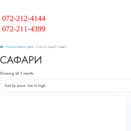
072-212-4144
072-211-4399
/
Полный каталог туров
/ Products tagged “Сафари”
САФАРИ
Showing all 3 results