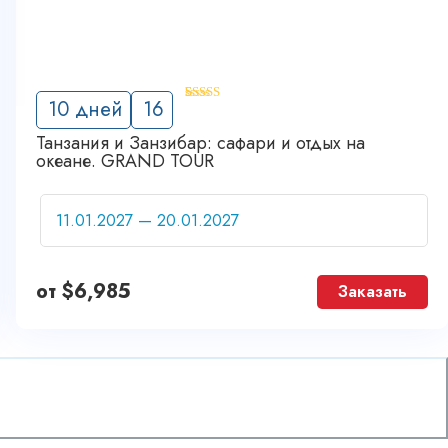
'
10 дней
16
9
Танзания и Занзибар: cафари и отдых на
океане. GRAND TOUR
от
$
6,985
Заказать