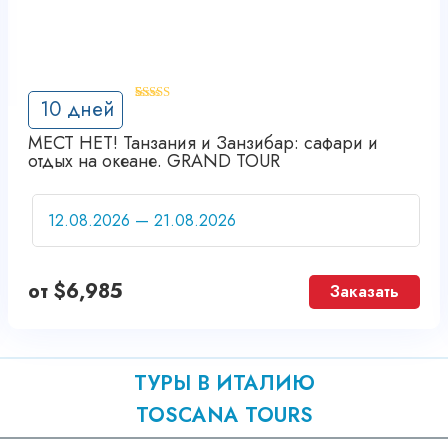
'
10 дней
5
МЕСТ НЕТ! Танзания и Занзибар: cафари и
отдых на океане. GRAND TOUR
от
$
6,985
Заказать
ТУРЫ В ИТАЛИЮ
TOSCANA TOURS