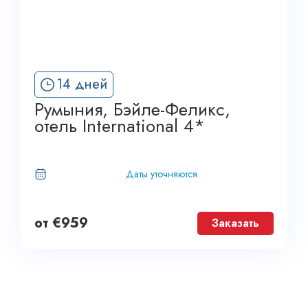
14 дней
Румыния, Бэйле-Феликс,
отель International 4*
Даты уточняются
от
€
959
Заказать