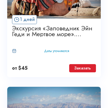
1 дней
Экскурсия «Заповедник Эйн
Геди и Мертвое море».
Атлантис Тревел
Даты уточняются
от
$
45
Заказать