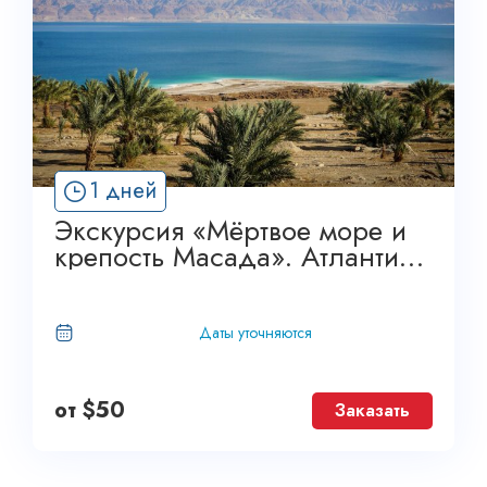
1 дней
Экскурсия «Мёртвое море и
крепость Масада». Атлантис
Трэвел
Даты уточняются
от
$
50
Заказать