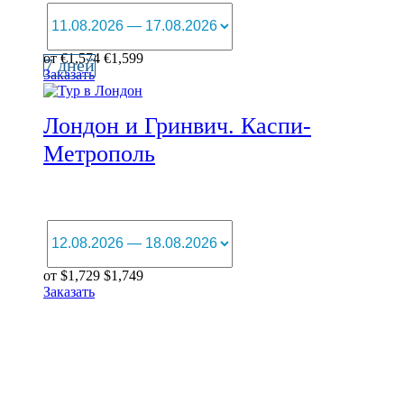
от
€
1,574
€
1,599
7 дней
Заказать
Лондон и Гринвич. Каспи-
Метрополь
от
$
1,729
$
1,749
Заказать