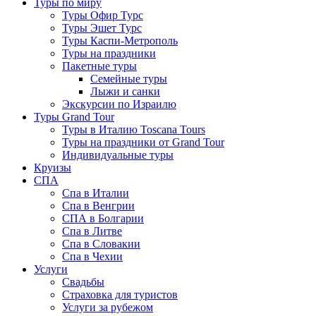
Туры по миру
Туры Офир Турс
Туры Эшет Турс
Туры Каспи-Метрополь
Туры на праздники
Пакетные туры
Семейные туры
Лыжи и санки
Экскурсии по Израилю
Туры Grand Tour
Туры в Италию Toscana Tours
Туры на праздники от Grand Tour
Индивидуальные туры
Круизы
СПА
Спа в Италии
Спа в Венгрии
СПА в Болгарии
Спа в Литве
Спа в Словакии
Спа в Чехии
Услуги
Свадьбы
Страховка для туристов
Услуги за рубежом