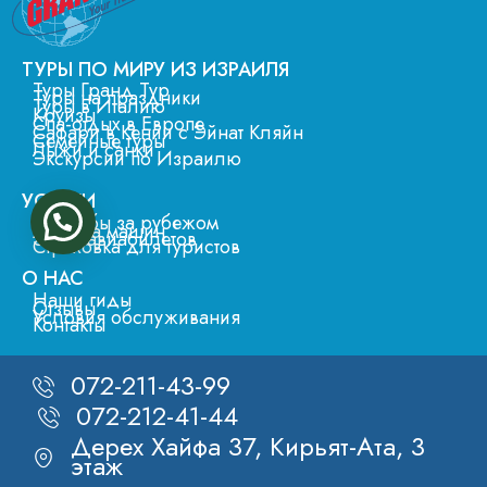
ТУРЫ ПО МИРУ ИЗ ИЗРАИЛЯ
Туры Гранд Тур
Туры на праздники
Туры в Италию
Круизы
Спа-отдых в Европе
Сафари в Кении с Эйнат Кляйн
Семейные туры
Лыжи и санки
Экскурсии по Израилю
УСЛУГИ
Свадьбы за рубежом
Аренда машин
Заказ авиабилетов
Страховка для туристов
О НАС
Наши гиды
Отзывы
Условия обслуживания
Контакты
072-211-43-99
072-212-41-44
Дерех Хайфа 37, Кирьят-Ата, 3
этаж