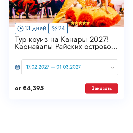
'
13 дней
24
7
Тур-круиз на Канары 2027!
Карнавалы Райских островов.
Grand Tour
от
€
4,395
Заказать