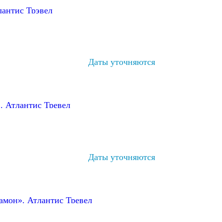
лантис Трэвел
Даты уточняются
. Атлантис Тревел
Даты уточняются
амон». Атлантис Тревел