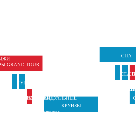
НЫЕ
Ы
ЕМЕЙНЫЕ
ТУРЫ
СПА
ЫЖИ
РЫ GRAND TOUR
И
СПА В
СП
И
ТУРЫ В
ТУРЫ НА
АНКИ
ИТАЛИ
ВЕН
Б
ИТАЛИЮ
ПРАЗДНИКИ
ИНДИВИДУАЛЬНЫЕ
С
КРУИЗЫ
TOSCANA
ОТ GRAND
ТУРЫ
Ч
TOURS
TOUR