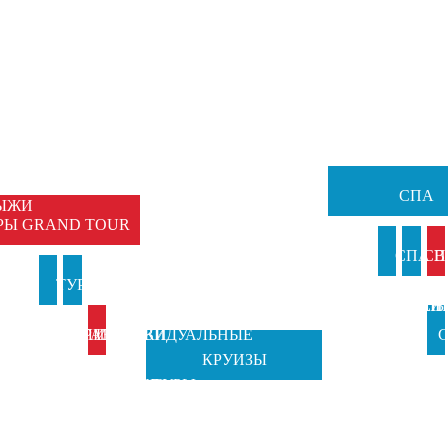
НЫЕ
Ы
ЕМЕЙНЫЕ
ТУРЫ
СПА
ЫЖИ
РЫ GRAND TOUR
И
СПА В
СП
И
ТУРЫ В
ТУРЫ НА
АНКИ
ИТАЛИ
ВЕН
Б
ИТАЛИЮ
ПРАЗДНИКИ
ИНДИВИДУАЛЬНЫЕ
С
КРУИЗЫ
TOSCANA
ОТ GRAND
ТУРЫ
Ч
TOURS
TOUR