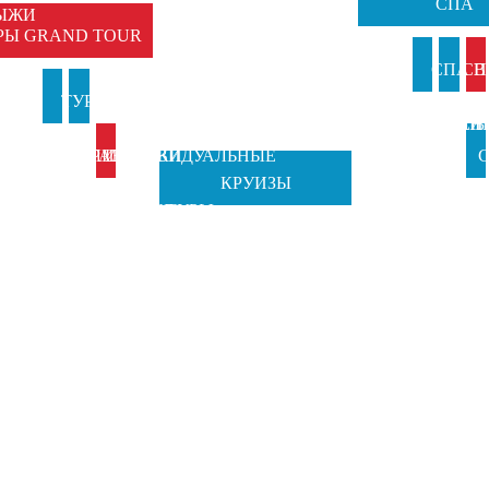
СПА
ЫЖИ
РЫ GRAND TOUR
И
СПА В
СП
И
ТУРЫ В
ТУРЫ НА
АНКИ
ИТАЛИ
ВЕН
Б
ИТАЛИЮ
ПРАЗДНИКИ
ИНДИВИДУАЛЬНЫЕ
С
КРУИЗЫ
TOSCANA
ОТ GRAND
ТУРЫ
Ч
TOURS
TOUR