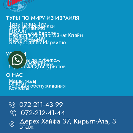
ТУРЫ ПО МИРУ ИЗ ИЗРАИЛЯ
Туры Гранд Тур
Туры на праздники
Туры в Италию
Круизы
Спа-отдых в Европе
Сафари в Кении с Эйнат Кляйн
Семейные туры
Лыжи и санки
Экскурсии по Израилю
УСЛУГИ
Свадьбы за рубежом
Аренда машин
Заказ авиабилетов
Страховка для туристов
О НАС
Наши гиды
Отзывы
Условия обслуживания
Контакты
072-211-43-99
072-212-41-44
Дерех Хайфа 37, Кирьят-Ата, 3
этаж