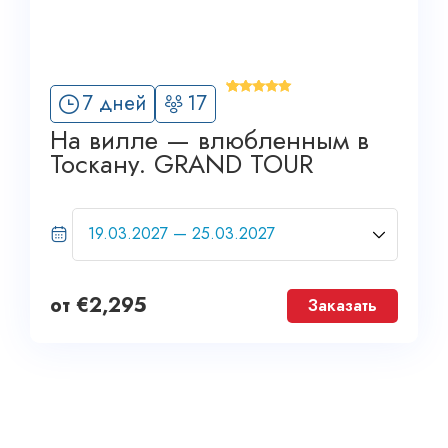
'
7 дней
17
12
На вилле — влюбленным в
Тоскану. GRAND TOUR
от
€
2,295
Заказать