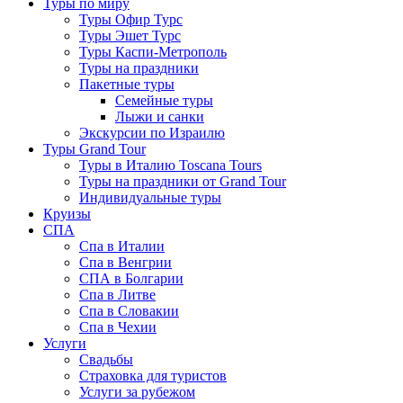
Туры по миру
Туры Офир Турс
Туры Эшет Турс
Туры Каспи-Метрополь
Туры на праздники
Пакетные туры
Семейные туры
Лыжи и санки
Экскурсии по Израилю
Туры Grand Tour
Туры в Италию Toscana Tours
Туры на праздники от Grand Tour
Индивидуальные туры
Круизы
СПА
Спа в Италии
Спа в Венгрии
СПА в Болгарии
Спа в Литве
Спа в Словакии
Спа в Чехии
Услуги
Свадьбы
Страховка для туристов
Услуги за рубежом