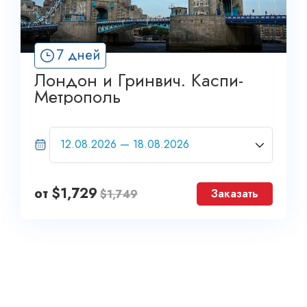
7 дней
Лондон и Гринвич. Каспи-
Метрополь
от
$
1,729
Заказать
$
1,749