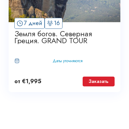
7 дней
16
Земля богов. Северная
Греция. GRAND TOUR
Даты уточняются
от
€
1,995
Заказать