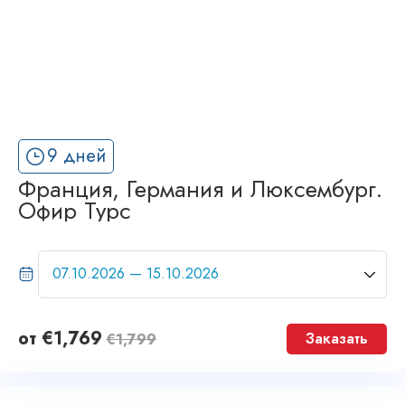
9 дней
Франция, Германия и Люксембург.
Офир Турс
от
€
1,769
Заказать
€
1,799