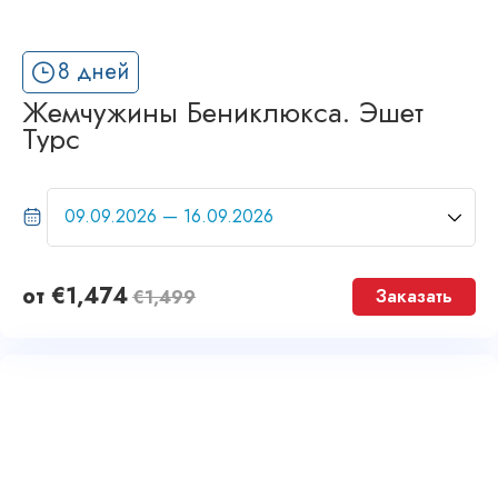
8 дней
Жемчужины Бениклюкса. Эшет
Турс
от
€
1,474
Заказать
€
1,499