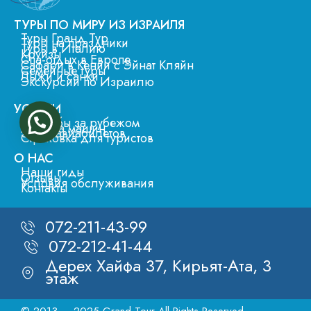
ТУРЫ ПО МИРУ ИЗ ИЗРАИЛЯ
Туры Гранд Тур
Туры на праздники
Туры в Италию
Круизы
Спа-отдых в Европе
Сафари в Кении с Эйнат Кляйн
Семейные туры
Лыжи и санки
Экскурсии по Израилю
УСЛУГИ
Свадьбы за рубежом
Аренда машин
Заказ авиабилетов
Страховка для туристов
О НАС
Наши гиды
Отзывы
Условия обслуживания
Контакты
072-211-43-99
072-212-41-44
Дерех Хайфа 37, Кирьят-Ата, 3
этаж