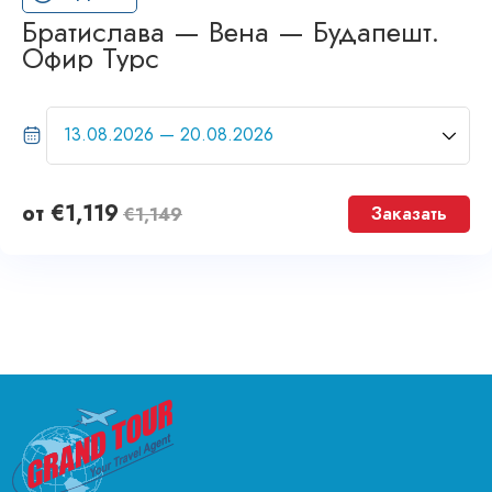
Братислава — Вена — Будапешт.
Офир Турс
от
€
1,119
Заказать
€
1,149