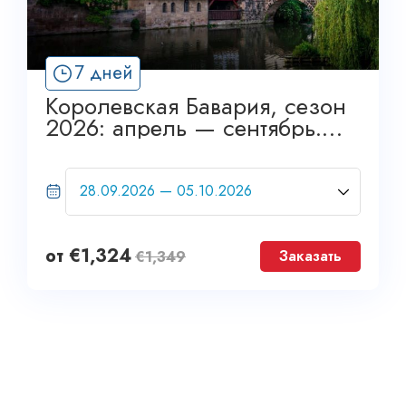
7 дней
Королевская Бавария, сезон
2026: апрель — сентябрь.
Эшет Турс
от
€
1,324
Заказать
€
1,349