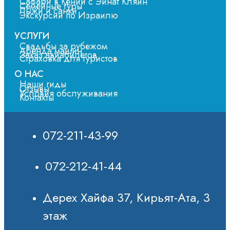
Сафари в Кении с Эйнат Кляйн
Семейные туры
Лыжи и санки
Экскурсии по Израилю
УСЛУГИ
Свадьбы за рубежом
Аренда машин
Заказ авиабилетов
Страховка для туристов
О НАС
Наши гиды
Отзывы
Условия обслуживания
Контакты
072-211-43-99
072-212-41-44
Дерех Хайфа 37, Кирьят-Ата, 3
этаж