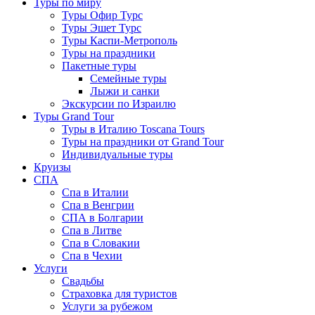
Туры по миру
Туры Офир Турс
Туры Эшет Турс
Туры Каспи-Метрополь
Туры на праздники
Пакетные туры
Семейные туры
Лыжи и санки
Экскурсии по Израилю
Туры Grand Tour
Туры в Италию Toscana Tours
Туры на праздники от Grand Tour
Индивидуальные туры
Круизы
СПА
Спа в Италии
Спа в Венгрии
СПА в Болгарии
Спа в Литве
Спа в Словакии
Спа в Чехии
Услуги
Свадьбы
Страховка для туристов
Услуги за рубежом