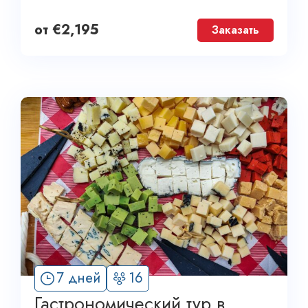
от
€
2,195
Заказать
7 дней
16
Гастрономический тур в