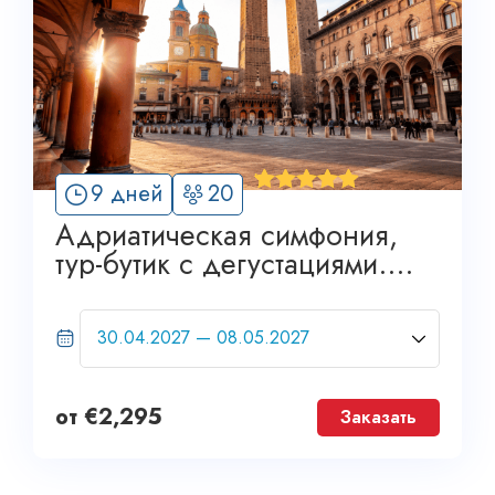
'
9 дней
20
6
Адриатическая симфония,
тур-бутик с дегустациями.
GRAND TOUR
от
€
2,295
Заказать