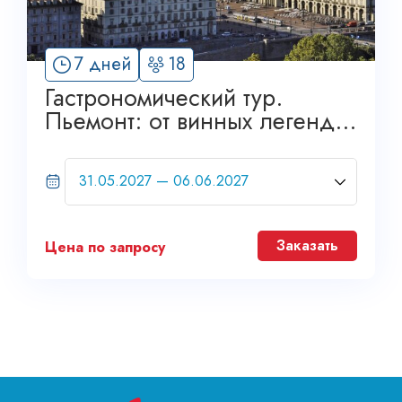
7 дней
18
Гастрономический тур.
Пьемонт: от винных легенд
до королевских дворцов.
Grand Tour
Заказать
Цена по запросу