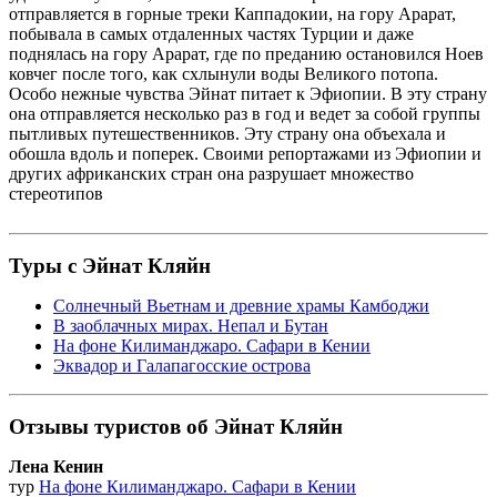
отправляется в горные треки Каппадокии, на гору Арарат,
побывала в самых отдаленных частях Турции и даже
поднялась на гору Арарат, где по преданию остановился Ноев
ковчег после того, как схлынули воды Великого потопа.
Особо нежные чувства Эйнат питает к Эфиопии. В эту страну
она отправляется несколько раз в год и ведет за собой группы
пытливых путешественников. Эту страну она объехала и
обошла вдоль и поперек. Своими репортажами из Эфиопии и
других африканских стран она разрушает множество
стереотипов
Туры с Эйнат Кляйн
Солнечный Вьетнам и древние храмы Камбоджи
В заоблачных мирах. Непал и Бутан
На фоне Килиманджаро. Сафари в Кении
Эквадор и Галапагосские острова
Отзывы туристов об Эйнат Кляйн
Лена Кенин
тур
На фоне Килиманджаро. Сафари в Кении