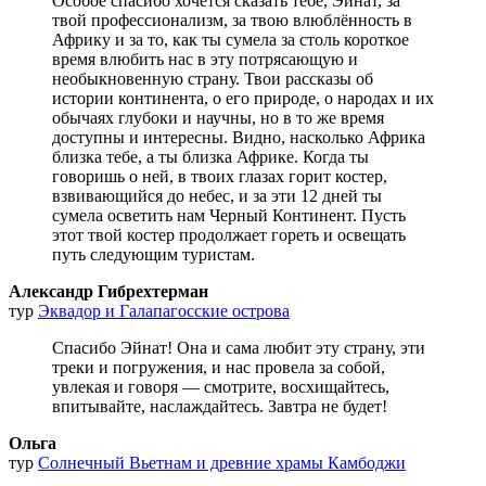
Особое спасибо хочется сказать тебе, Эйнат, за
твой профессионализм, за твою влюблённость в
Африку и за то, как ты сумела за столь короткое
время влюбить нас в эту потрясающую и
необыкновенную страну. Твои рассказы об
истории континента, о его природе, о народах и их
обычаях глубоки и научны, но в то же время
доступны и интересны. Видно, насколько Африка
близка тебе, а ты близка Африке. Когда ты
говоришь о ней, в твоих глазах горит костер,
взвивающийся до небес, и за эти 12 дней ты
сумела осветить нам Черный Континент. Пусть
этот твой костер продолжает гореть и освещать
путь следующим туристам.
Александр Гибрехтерман
тур
Эквадор и Галапагосские острова
Спасибо Эйнат! Она и сама любит эту страну, эти
треки и погружения, и нас провела за собой,
увлекая и говоря — смотрите, восхищайтесь,
впитывайте, наслаждайтесь. Завтра не будет!
Ольга
тур
Солнечный Вьетнам и древние храмы Камбоджи