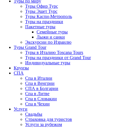
Туры по миру
Туры Офир Турс
Туры Эшет Турс
Туры Каспи-Метрополь
Туры на праздники
Пакетные туры
Семейные туры
Лыжи и санки
Экскурсии по Израилю
Туры Grand Tour
Туры в Италию Toscana Tours
Туры на праздники от Grand Tour
Индивидуальные туры
Круизы
СПА
Спа в Италии
Спа в Венгрии
СПА в Болгарии
Спа в Литве
Спа в Словакии
Спа в Чехии
Услуги
Свадьбы
Страховка для туристов
Услуги за рубежом