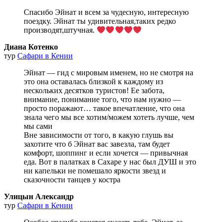
Спасибо Эйнат и всем за чудесную, интересную
поездку. Эйнат ты удивительная,таких редко
производят,штучная.
Диана Котенко
тур
Сафари в Кении
Эйнат — гид с мировым именем, но не смотря на
это она оставалась близкой к каждому из
нескольких десятков туристов! Ее забота,
внимание, понимание того, что нам нужно —
просто поражают… такое впечатление, что она
знала чего мы все хотим/можем хотеть лучше, чем
мы сами
Вне зависимости от того, в какую глушь вы
захотите что б Эйнат вас завезла, там будет
комфорт, шоппинг и если хочется — привычная
еда. Вот в палатках в Сахаре у нас был ДУШ и это
ни капельки не помешало яркости звезд и
сказочности танцев у костра
Улицын Александр
тур
Сафари в Кении