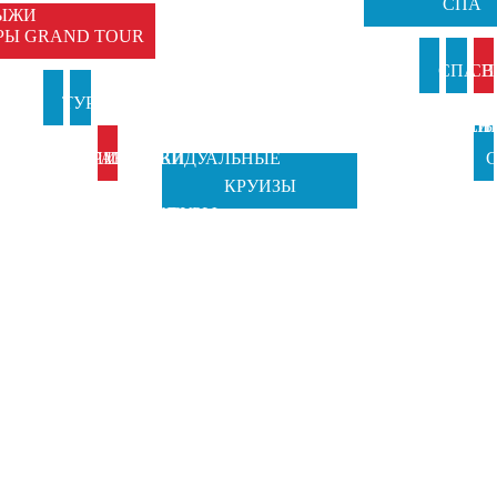
СПА
ЫЖИ
РЫ GRAND TOUR
И
СПА В
СП
И
ТУРЫ В
ТУРЫ НА
АНКИ
ИТАЛИ
ВЕН
Б
ИТАЛИЮ
ПРАЗДНИКИ
ИНДИВИДУАЛЬНЫЕ
С
КРУИЗЫ
TOSCANA
ОТ GRAND
ТУРЫ
Ч
TOURS
TOUR