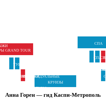
НЫЕ
Ы
ЕМЕЙНЫЕ
ТУРЫ
СПА
ЫЖИ
РЫ GRAND TOUR
И
СПА В
СП
И
ТУРЫ В
ТУРЫ НА
АНКИ
ИТАЛИ
ВЕН
Б
ИТАЛИЮ
ПРАЗДНИКИ
ИНДИВИДУАЛЬНЫЕ
С
КРУИЗЫ
TOSCANA
ОТ GRAND
ТУРЫ
Ч
Анна Горен — гид Каспи-Метрополь
TOURS
TOUR