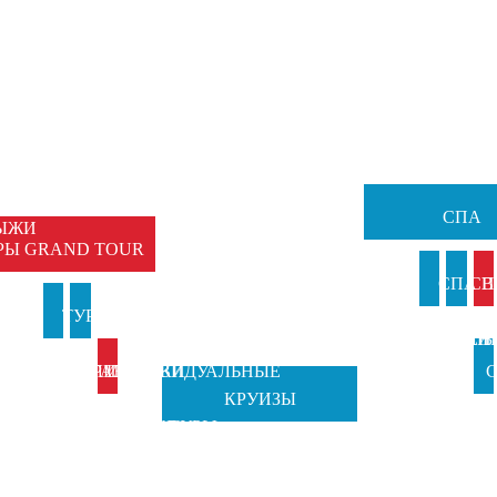
НЫЕ
Ы
ЕМЕЙНЫЕ
ТУРЫ
СПА
ЫЖИ
РЫ GRAND TOUR
И
СПА В
СП
И
ТУРЫ В
ТУРЫ НА
АНКИ
ИТАЛИ
ВЕН
Б
ИТАЛИЮ
ПРАЗДНИКИ
ИНДИВИДУАЛЬНЫЕ
С
КРУИЗЫ
TOSCANA
ОТ GRAND
ТУРЫ
Ч
TOURS
TOUR