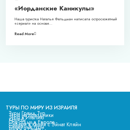
«Иорданские Каникулы»
Наша туристка Наталья Фельдман написала остросюжетный
«сериал» на основе…
Read More
ТУРЫ ПО МИРУ ИЗ ИЗРАИЛЯ
Туры Гранд Тур
Туры на праздники
Туры в Италию
Круизы
Спа-отдых в Европе
Сафари в Кении с Эйнат Кляйн
Семейные туры
Лыжи и санки