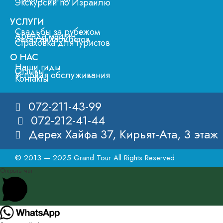
Экскурсии по Израилю
УСЛУГИ
Свадьбы за рубежом
Аренда машин
Заказ авиабилетов
Страховка для туристов
О НАС
Наши гиды
Отзывы
Условия обслуживания
Контакты
072-211-43-99
072-212-41-44
Дерех Хайфа 37, Кирьят-Ата, 3 этаж
© 2013 — 2025 Grand Tour All Rights Reserved
Открыть чат